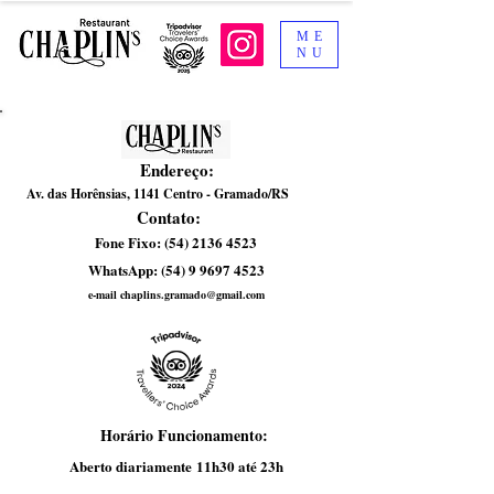
ME
NU
Endereço:
Av. das Horênsias, 1141 Centro - Gramado/RS
Contato:
Fone Fixo:
(54) 2136 4523
Wh
atsApp:
(54) 9 9697 4523
e-mail chaplins.gramado@gmail.com
Horário Funcionamento:
Aberto diariamente
11h30 até 23h