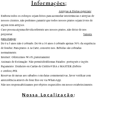
Informações
:
Alergias & Dietas especiais
:
Embora todos os esforços sejam feitos para acomodar intolerâncias e alergias de
nossos clientes, não podemos garantir que todos nossos pratos sejam livres de
algum item alérgico.
Caso possua alguma dúvida referente aos nossos pratos, não deixe de nos
perguntar.
Valores
para crianças
:
De 0 a 5 anos não é cobrado. De 06 a 10 anos é cobrado apenas 50% da sequência
de fondue. Para pratos A la Carte, consulte-nos. Bebidas são cobradas
normalmente.
Internet: Oferecemos Wi-Fi gratuitamente
Animais de Estimação: Não permitido
Idiomas Falados: português e inglês
Pagamento: Dinheiro ou Cartão de Crédito
VISA e MASTER (Débito
e
crédito)
PIX
Reservas de mesas aos sábados e em datas comemorativas, favor verificar com
antecedência através do fone fixo ou via WhatsApp.
Não nos responsabilizamos por objetos esquecidos em nosso estabelecimento.
Nossa Localização
: